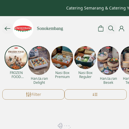
Catering Semarang & Catering Y
Sonokembang
FROZEN
Nasi Box
Nasi Box
FOOD
Premium
Reguler
Han.ta.ran
Han.ta.ran
Han
RAMADAN
Delight
Besek
T
Filter